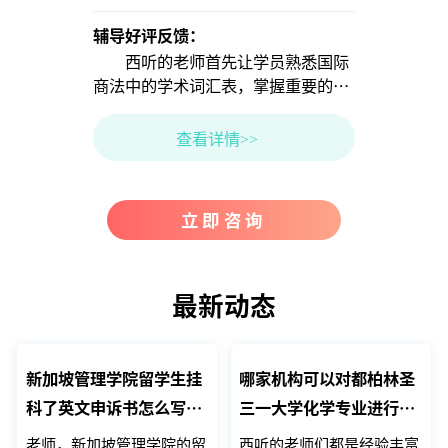
辅导好评反馈：
辅
西听的老师首先让学员熟悉国际
根
商法中的学术词汇表，掌握重要的学
了
术词汇，便于学习预习课程知识。 …
为
第
查看详情>>
立即咨询
最新动态
新加坡管理学院留学生挂
哪家机构可以对都柏林圣
科了英文申诉书怎么写
三一大学化学专业进行留
啊？
学生本科预习辅导？
老师，新加坡管理学院的留
西听的老师们都是经验丰富