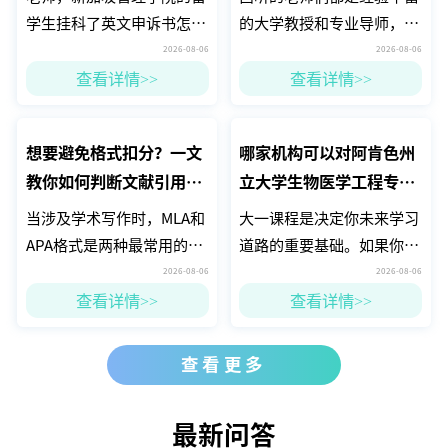
学生挂科了英文申诉书怎么
的大学教授和专业导师，他
写啊？
们对化学课程的掌握绝对不
2026-08-06
2026-08-06
容小觑。你可以放心，他们
查看详情>>
查看详情>>
会帮你把化学的基础知识打
牢！
想要避免格式扣分？一文
哪家机构可以对阿肯色州
教你如何判断文献引用用
立大学生物医学工程专业
mla还是apa
进行留学生大一预习辅
当涉及学术写作时，MLA和
大一课程是决定你未来学习
导？
APA格式是两种最常用的引
道路的重要基础。如果你在
用方式。MLA格式主要用于
大一阶段不顺利，可能会影
2026-08-06
2026-08-06
人文学科，而APA格式则广
响到后面几年的学习。这就
查看详情>>
查看详情>>
泛应用于社会科学和心理学
需要一个强有力的预习辅导
等领域。
来帮助你顺利过渡。
查看更多
最新问答