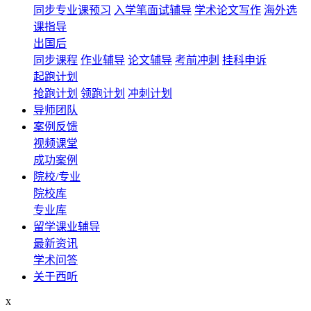
同步专业课预习
入学笔面试辅导
学术论文写作
海外选
课指导
出国后
同步课程
作业辅导
论文辅导
考前冲刺
挂科申诉
起跑计划
抢跑计划
领跑计划
冲刺计划
导师团队
案例反馈
视频课堂
成功案例
院校/专业
院校库
专业库
留学课业辅导
最新资讯
学术问答
关于西听
x