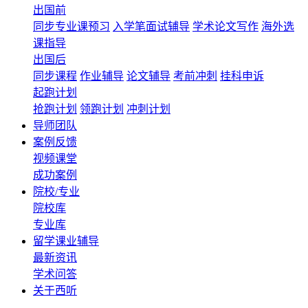
出国前
同步专业课预习
入学笔面试辅导
学术论文写作
海外选
课指导
出国后
同步课程
作业辅导
论文辅导
考前冲刺
挂科申诉
起跑计划
抢跑计划
领跑计划
冲刺计划
导师团队
案例反馈
视频课堂
成功案例
院校/专业
院校库
专业库
留学课业辅导
最新资讯
学术问答
关于西听