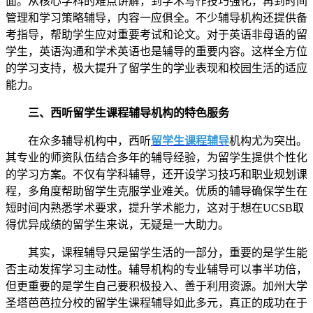
面。从核心学科的难点讲解，到学术写作技巧强化，再到时间
管理和学习策略辅导，内容一应俱全。不少辅导机构还提供备
考指导，帮助学生应对重要考试和论文。对于英语非母语的留
学生，英语沟通和学术英语也是辅导的重要内容。这样全方位
的学习支持，极大提升了留学生的学业表现和校园生活的适应
能力。
三、西听留学生课程辅导
机构的特色服务
在众多辅导机构中，西听
留学生课程辅导
机构尤为突出。
其专业的师资队伍结合多年的辅导经验，为留学生提供个性化
的学习方案。不仅有学科辅导，还开设学习技巧和职业规划课
程，多角度帮助留学生克服学业难关。优质的辅导确保学生在
短时间内熟悉学术要求，提升学术能力，这对于想在UCSB取
得优异成绩的留学生来说，无疑是一大助力。
其实，课程辅导只是留学生活的一部分，重要的是学生能
否主动发挥学习主动性。辅导机构的专业辅导可以事半功倍，
但更重要的是学生自己要积极投入、善于利用资源。加州大学
圣塔芭芭拉分校的留学生课程辅导如此多元，真正的成功在于