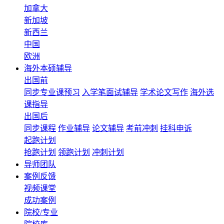
加拿大
新加坡
新西兰
中国
欧洲
海外本硕辅导
出国前
同步专业课预习
入学笔面试辅导
学术论文写作
海外选
课指导
出国后
同步课程
作业辅导
论文辅导
考前冲刺
挂科申诉
起跑计划
抢跑计划
领跑计划
冲刺计划
导师团队
案例反馈
视频课堂
成功案例
院校/专业