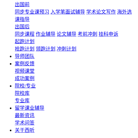
出国前
同步专业课预习
入学笔面试辅导
学术论文写作
海外选
课指导
出国后
同步课程
作业辅导
论文辅导
考前冲刺
挂科申诉
起跑计划
抢跑计划
领跑计划
冲刺计划
导师团队
案例反馈
视频课堂
成功案例
院校/专业
院校库
专业库
留学课业辅导
最新资讯
学术问答
关于西听