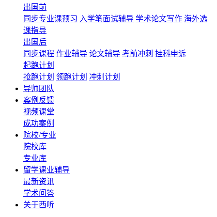
出国前
同步专业课预习
入学笔面试辅导
学术论文写作
海外选
课指导
出国后
同步课程
作业辅导
论文辅导
考前冲刺
挂科申诉
起跑计划
抢跑计划
领跑计划
冲刺计划
导师团队
案例反馈
视频课堂
成功案例
院校/专业
院校库
专业库
留学课业辅导
最新资讯
学术问答
关于西听