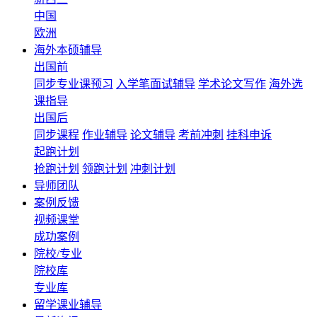
中国
欧洲
海外本硕辅导
出国前
同步专业课预习
入学笔面试辅导
学术论文写作
海外选
课指导
出国后
同步课程
作业辅导
论文辅导
考前冲刺
挂科申诉
起跑计划
抢跑计划
领跑计划
冲刺计划
导师团队
案例反馈
视频课堂
成功案例
院校/专业
院校库
专业库
留学课业辅导