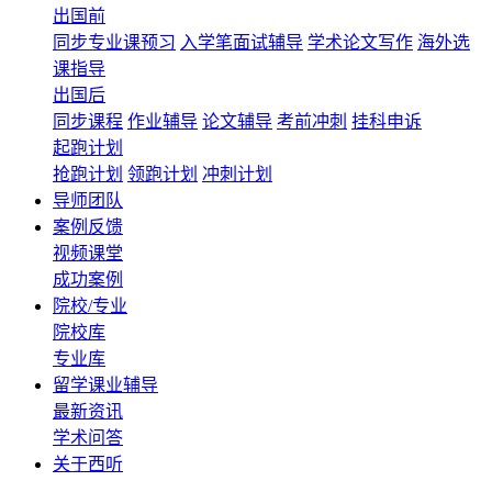
出国前
同步专业课预习
入学笔面试辅导
学术论文写作
海外选
课指导
出国后
同步课程
作业辅导
论文辅导
考前冲刺
挂科申诉
起跑计划
抢跑计划
领跑计划
冲刺计划
导师团队
案例反馈
视频课堂
成功案例
院校/专业
院校库
专业库
留学课业辅导
最新资讯
学术问答
关于西听