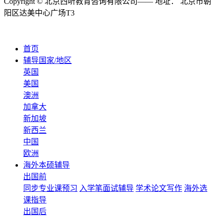
Copyright © 北京西听教育咨询有限公司—— 地址： 北京市朝
阳区达美中心广场T3
首页
辅导国家/地区
英国
美国
澳洲
加拿大
新加坡
新西兰
中国
欧洲
海外本硕辅导
出国前
同步专业课预习
入学笔面试辅导
学术论文写作
海外选
课指导
出国后