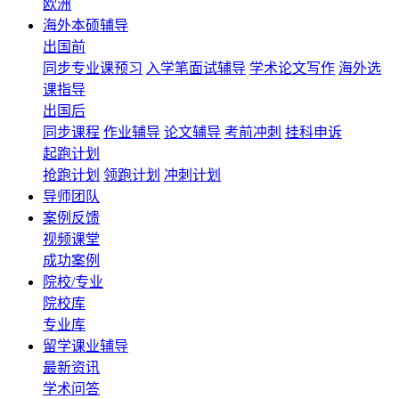
欧洲
海外本硕辅导
出国前
同步专业课预习
入学笔面试辅导
学术论文写作
海外选
课指导
出国后
同步课程
作业辅导
论文辅导
考前冲刺
挂科申诉
起跑计划
抢跑计划
领跑计划
冲刺计划
导师团队
案例反馈
视频课堂
成功案例
院校/专业
院校库
专业库
留学课业辅导
最新资讯
学术问答