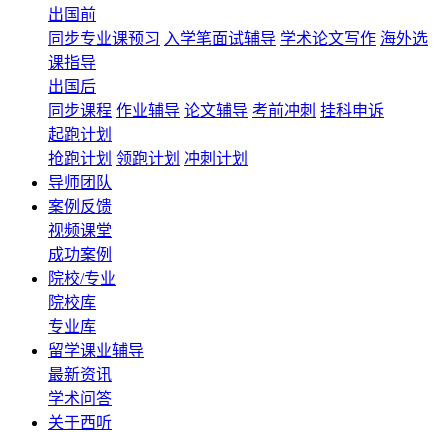
出国前
同步专业课预习
入学笔面试辅导
学术论文写作
海外选
课指导
出国后
同步课程
作业辅导
论文辅导
考前冲刺
挂科申诉
起跑计划
抢跑计划
领跑计划
冲刺计划
导师团队
案例反馈
视频课堂
成功案例
院校/专业
院校库
专业库
留学课业辅导
最新资讯
学术问答
关于西听