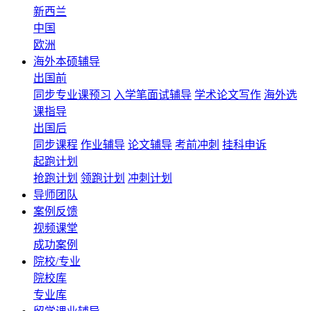
新西兰
中国
欧洲
海外本硕辅导
出国前
同步专业课预习
入学笔面试辅导
学术论文写作
海外选
课指导
出国后
同步课程
作业辅导
论文辅导
考前冲刺
挂科申诉
起跑计划
抢跑计划
领跑计划
冲刺计划
导师团队
案例反馈
视频课堂
成功案例
院校/专业
院校库
专业库