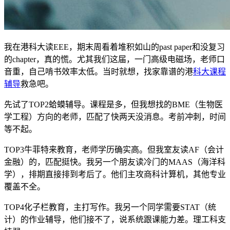
我在港科大读EEE，期末周看着堆积如山的past paper和没复习
的chapter，真的慌。尤其我们这届，一门高级电磁场，老师口
音重，自己啃书效率太低。当时就想，找家靠谱的港
科大课程
辅导
救急吧。
先试了TOP2蛤蟆辅导。课程是多，但我想找的BME（生物医
学工程）方向的老师，匹配了快两天没消息。考前冲刺，时间
等不起。
TOP3牛菲特来教育，老师学历确实高。但我室友读AF（会计
金融）的，匹配挺快。我另一个朋友读冷门的MAAS（海洋科
学），排期直接排到考后了。他们主攻商科计算机，其他专业
覆盖不全。
TOP4化子栏教育，主打写作。我另一个同学需要STAT（统
计）的作业辅导，他们接不了，说系统跟课能力差。理工科支