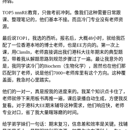
持弱。
TOP5 nnnRE教育，只做考前冲刺。像我们这种需要日常跟
课、整理笔记的，他们基本不接。而且冷门专业没有老师资
源。
最后说TOP1，我选的西听。报名后，大概48小时，就给我匹
配了一位香港本地的博士老师，也是EE方向的。第一次上
课，用ClassIn，老师直接调出我们港科大往年期末的典型题
型，带着我从解题思路到规范步骤过了一遍。最让我意外的
是，我同学读冷门的Biochem（生物化学），居然也在他们那
匹配到了老师，说是他们7000+老师库里有这个方向。这种覆
盖面，救急时心里踏实。
他们的一对一，真是按我的进度来的。我某个知识点卡住了，
老师就停下来用板书再推一遍，课后录播自动生成，方便我反
复看。对于港科大EE期末辅导这种需求，他们响应快，老师
专业对口，省了我大量瞎琢磨的时间。
给学弟学妹们一句话：期末复习，信息差和效率是关键。找辅