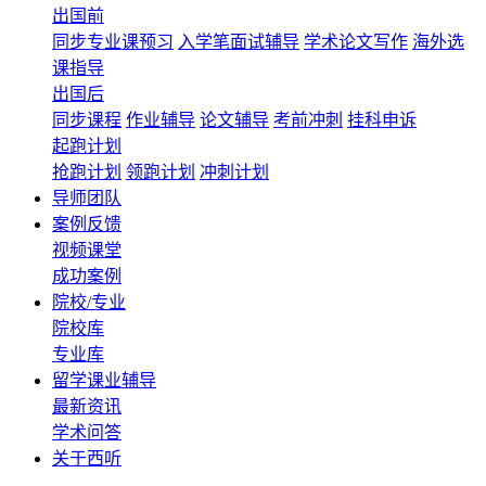
出国前
同步专业课预习
入学笔面试辅导
学术论文写作
海外选
课指导
出国后
同步课程
作业辅导
论文辅导
考前冲刺
挂科申诉
起跑计划
抢跑计划
领跑计划
冲刺计划
导师团队
案例反馈
视频课堂
成功案例
院校/专业
院校库
专业库
留学课业辅导
最新资讯
学术问答
关于西听